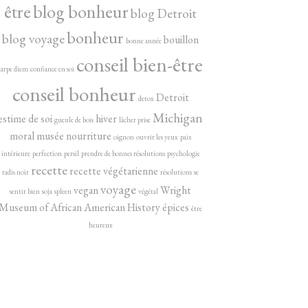
être
blog bonheur
blog Detroit
bonheur
blog voyage
bouillon
bonne année
conseil bien-être
carpe diem
confiance en soi
conseil bonheur
Detroit
detox
Michigan
estime de soi
hiver
gueule de bois
lâcher prise
moral
musée
nourriture
oignon
ouvrir les yeux
paix
intérieure
perfection
persil
prendre de bonnes résolutions
psychologie
recette
recette végétarienne
radis noir
résolutions
se
voyage
vegan
Wright
sentir bien
soja
spleen
végétal
Museum of African American History
épices
être
heureux