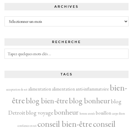
ARCHIVES
Archives
RECHERCHE
TAGS
bien-
alimentation
alimentation anti-inflammatoire
acceptation de soi
être
blog bien-être
blog bonheur
blog
bonheur
Detroit
blog voyage
bouillon
bonne année
carpe diem
conseil bien-être
conseil
confiance en soi