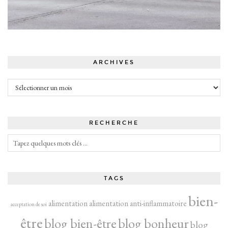
ARCHIVES
Archives
RECHERCHE
TAGS
bien-
alimentation
alimentation anti-inflammatoire
acceptation de soi
être
blog bien-être
blog bonheur
blog