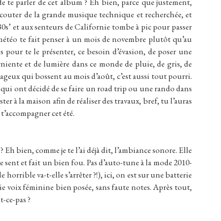
e te parler de cet album ? Eh bien, parce que justement,
outer de la grande musique technique et recherchée, et
80s’ et aux senteurs de Californie tombe à pic pour passer
a météo te fait penser à un mois de novembre plutôt qu’au
s pour te le présenter, ce besoin d’évasion, de poser une
niente et de lumière dans ce monde de pluie, de gris, de
geux qui bossent au mois d’août, c’est aussi tout pourri.
ui ont décidé de se faire un road trip ou une rando dans
er à la maison afin de réaliser des travaux, bref, tu l’auras
 t’accompagner cet été.
? Eh bien, comme je te l’ai déjà dit, l’ambiance sonore. Elle
se sent et fait un bien fou. Pas d’auto-tune à la mode 2010-
orrible va-t-elle s’arrêter ?!), ici, on est sur une batterie
e voix féminine bien posée, sans faute notes. Après tout,
t-ce-pas ?