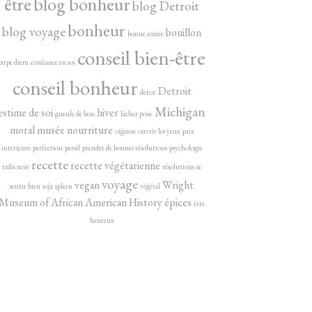
être
blog bonheur
blog Detroit
bonheur
blog voyage
bouillon
bonne année
conseil bien-être
carpe diem
confiance en soi
conseil bonheur
Detroit
detox
Michigan
estime de soi
hiver
gueule de bois
lâcher prise
moral
musée
nourriture
oignon
ouvrir les yeux
paix
intérieure
perfection
persil
prendre de bonnes résolutions
psychologie
recette
recette végétarienne
radis noir
résolutions
se
voyage
vegan
Wright
sentir bien
soja
spleen
végétal
Museum of African American History
épices
être
heureux