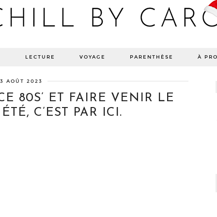
Blog bien-être, voyage Detroit, recettes vegan
E
LECTURE
VOYAGE
PARENTHÈSE
À PR
3 AOÛT 2023
 80S’ ET FAIRE VENIR LE
ÉTÉ, C’EST PAR ICI.