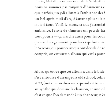
Drake
,
Metallica
ou encore
Black Sabbath
d
nous ne sommes pas toujours d’humeur à éc
que parfois, un joli album à l’ambiance des 
un bel après midi d’été, d’autant plus si l
mois d’août. Voilà le moment que j’attendai
ambiance, l’envie de t’amener un peu de far
tout pourri — ça marche aussi pour les coura
Ça marche également pour les crapahuteurs q
le Vercors, ou pour ceux qui ont décidé de rest
compris, on est sur un album qui est là pour
Alors, qu’est-ce que cet album a dans le bide 
s’est entourée d’arrangeurs old school, cela 
2023, (nota : mon dieu mais quand cette mode h
au synthé qui domine la chanson, et une joli
c’est ce que l’on demande à un chanteur, n’es