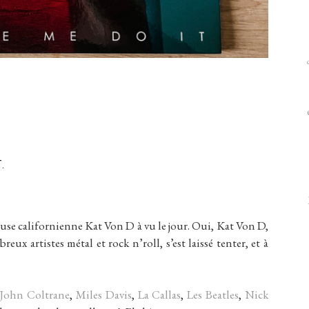
.
euse californienne Kat Von D à vu le jour. Oui, Kat Von D,
eux artistes métal et rock n’roll, s’est laissé tenter, et à
John Coltrane
,
Miles Davis
,
La Callas
,
Les Beatles
,
Nick