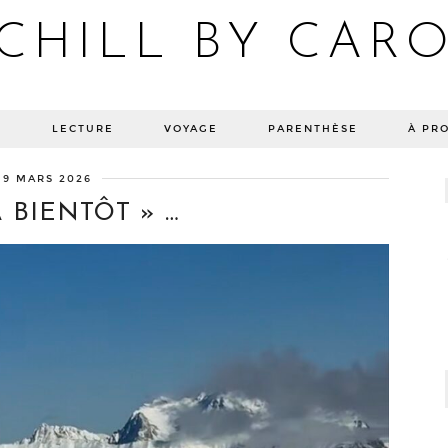
CHILL BY CAR
Blog bien-être, voyage Detroit, recettes vegan
E
LECTURE
VOYAGE
PARENTHÈSE
À PR
19 MARS 2026
 BIENTÔT » …