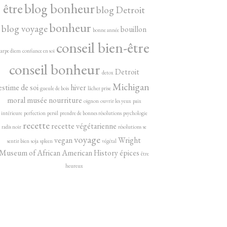
être
blog bonheur
blog Detroit
bonheur
blog voyage
bouillon
bonne année
conseil bien-être
carpe diem
confiance en soi
conseil bonheur
Detroit
detox
Michigan
estime de soi
hiver
gueule de bois
lâcher prise
moral
musée
nourriture
oignon
ouvrir les yeux
paix
intérieure
perfection
persil
prendre de bonnes résolutions
psychologie
recette
recette végétarienne
radis noir
résolutions
se
voyage
vegan
Wright
sentir bien
soja
spleen
végétal
Museum of African American History
épices
être
heureux