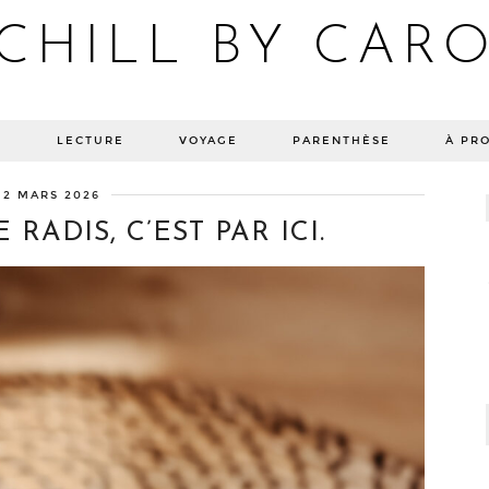
CHILL BY CAR
Blog bien-être, voyage Detroit, recettes vegan
E
LECTURE
VOYAGE
PARENTHÈSE
À PR
12 MARS 2026
 RADIS, C’EST PAR ICI.