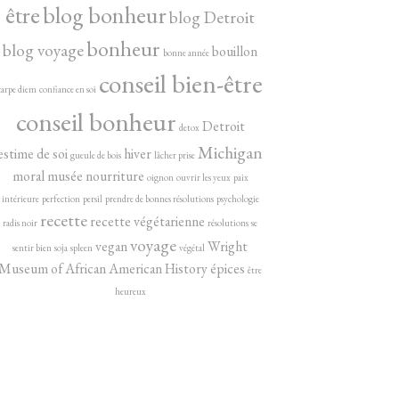
être
blog bonheur
blog Detroit
bonheur
blog voyage
bouillon
bonne année
conseil bien-être
carpe diem
confiance en soi
conseil bonheur
Detroit
detox
Michigan
estime de soi
hiver
gueule de bois
lâcher prise
moral
musée
nourriture
oignon
ouvrir les yeux
paix
intérieure
perfection
persil
prendre de bonnes résolutions
psychologie
recette
recette végétarienne
radis noir
résolutions
se
voyage
vegan
Wright
sentir bien
soja
spleen
végétal
Museum of African American History
épices
être
heureux