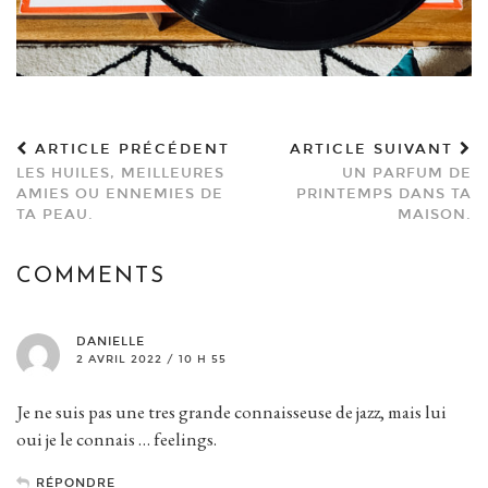
ARTICLE PRÉCÉDENT
ARTICLE SUIVANT
LES HUILES, MEILLEURES
UN PARFUM DE
AMIES OU ENNEMIES DE
PRINTEMPS DANS TA
TA PEAU.
MAISON.
COMMENTS
DANIELLE
2 AVRIL 2022 / 10 H 55
Je ne suis pas une tres grande connaisseuse de jazz, mais lui
oui je le connais … feelings.
RÉPONDRE