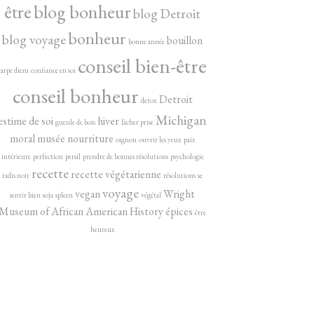
être
blog bonheur
blog Detroit
bonheur
blog voyage
bouillon
bonne année
conseil bien-être
carpe diem
confiance en soi
conseil bonheur
Detroit
detox
Michigan
estime de soi
hiver
gueule de bois
lâcher prise
moral
musée
nourriture
oignon
ouvrir les yeux
paix
intérieure
perfection
persil
prendre de bonnes résolutions
psychologie
recette
recette végétarienne
radis noir
résolutions
se
voyage
vegan
Wright
sentir bien
soja
spleen
végétal
Museum of African American History
épices
être
heureux