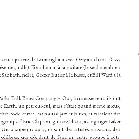
artier pauvre de Birmingham avec Ozzy au chant, (Ozzy
résenter, ndlr), Toni Iommi à la guitare (le seul membre à
 Sabbath, ndlr), Geezer Butler à la basse, et Bill Ward à la
 Polka Tulk Blues Company ». Oui, heureusement, ils ont
elé Earth, un peu cul-cul, mais c’était quand même mieux,
és rock, certes, mais aussi jazz et blues, et faisaient des
rgroups d’Eric Clapton, guitare/chant, avec ginger Baker
t. Un « supergroup », ce sont des artistes musicaux déjà
élèbres, qui décident de faire un autre groupe à côté.