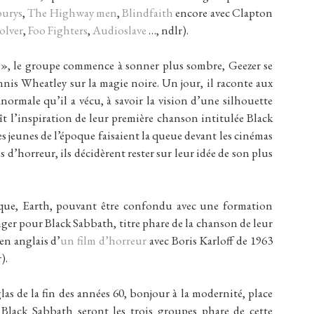
burys
,
The Highway men
,
Blindfaith
encore avec Clapton
olver
,
Foo Fighters
,
Audioslave
…, ndlr).
 », le groupe commence à sonner plus sombre, Geezer se
nnis Wheatley sur la magie noire. Un jour, il raconte aux
ormale qu’il a vécu, à savoir la vision d’une silhouette
aît l’inspiration de leur première chanson intitulée Black
s jeunes de l’époque faisaient la queue devant les cinémas
s d’horreur, ils décidèrent rester sur leur idée de son plus
que, Earth, pouvant être confondu avec une formation
ger pour Black Sabbath, titre phare de la chanson de leur
en anglais d’
un film d’horreur
avec Boris Karloff de 1963
).
glas de la fin des années 60, bonjour à la modernité, place
Black Sabbath seront les trois groupes phare de cette