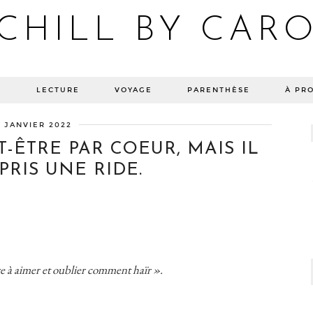
CHILL BY CAR
Blog bien-être, voyage Detroit, recettes vegan
E
LECTURE
VOYAGE
PARENTHÈSE
À PR
7 JANVIER 2022
-ÊTRE PAR COEUR, MAIS IL
 PRIS UNE RIDE.
re à aimer et oublier comment haïr ».