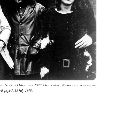
l Ward et Ozzy Osbourne – 1970. Photocrédit : Warner Bros. Records —
rd, page 7, 18 July 1970.