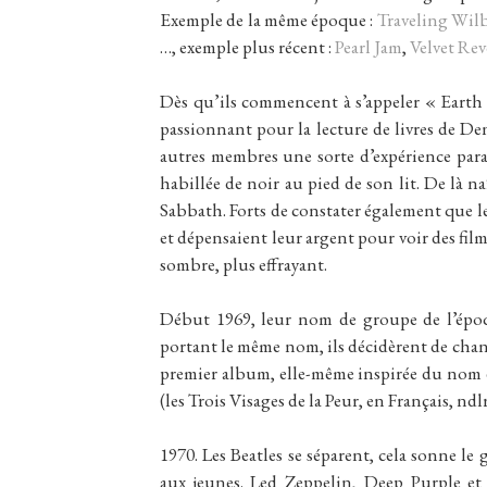
Exemple de la même époque :
Traveling Wil
…, exemple plus récent :
Pearl Jam
,
Velvet Rev
Dès qu’ils commencent à s’appeler « Earth
passionnant pour la lecture de livres de De
autres membres une sorte d’expérience paran
habillée de noir au pied de son lit. De là n
Sabbath. Forts de constater également que le
et dépensaient leur argent pour voir des film
sombre, plus effrayant.
Début 1969, leur nom de groupe de l’épo
portant le même nom, ils décidèrent de chan
premier album, elle-même inspirée du nom 
(les Trois Visages de la Peur, en Français, ndlr
1970. Les Beatles se séparent, cela sonne le 
aux jeunes. Led Zeppelin, Deep Purple et 