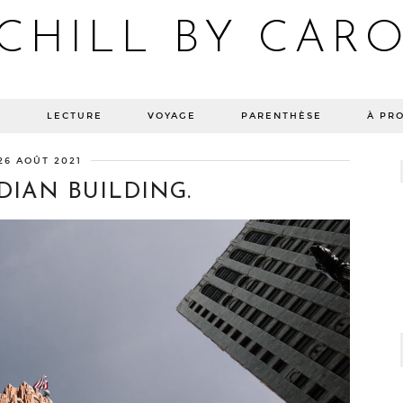
CHILL BY CAR
Blog bien-être, voyage Detroit, recettes vegan
E
LECTURE
VOYAGE
PARENTHÈSE
À PR
26 AOÛT 2021
DIAN BUILDING.