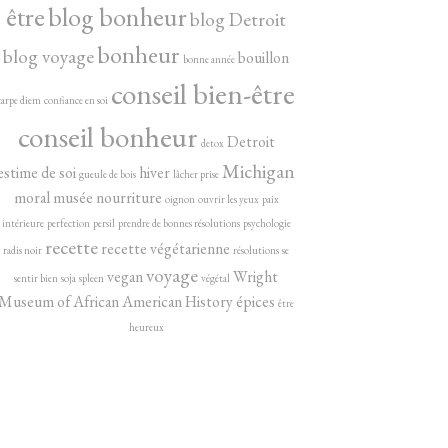
être
blog bonheur
blog Detroit
bonheur
blog voyage
bouillon
bonne année
conseil bien-être
carpe diem
confiance en soi
conseil bonheur
Detroit
detox
Michigan
estime de soi
hiver
gueule de bois
lâcher prise
moral
musée
nourriture
oignon
ouvrir les yeux
paix
intérieure
perfection
persil
prendre de bonnes résolutions
psychologie
recette
recette végétarienne
radis noir
résolutions
se
voyage
vegan
Wright
sentir bien
soja
spleen
végétal
Museum of African American History
épices
être
heureux