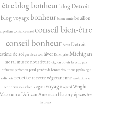
être
blog bonheur
blog Detroit
bonheur
blog voyage
bouillon
bonne année
conseil bien-être
carpe diem
confiance en soi
conseil bonheur
Detroit
detox
Michigan
estime de soi
hiver
gueule de bois
lâcher prise
moral
musée
nourriture
oignon
ouvrir les yeux
paix
intérieure
perfection
persil
prendre de bonnes résolutions
psychologie
recette
recette végétarienne
radis noir
résolutions
se
voyage
vegan
Wright
sentir bien
soja
spleen
végétal
Museum of African American History
épices
être
heureux