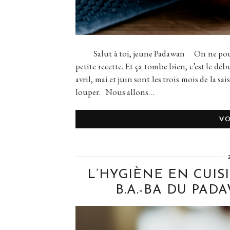
Salut à toi, jeune Padawan On ne pouvait p
petite recette. Et ça tombe bien, c’est le débu
avril, mai et juin sont les trois mois de la sa
louper. Nous allons…
VO
L’HYGIÈNE EN CUIS
B.A.-BA DU PA