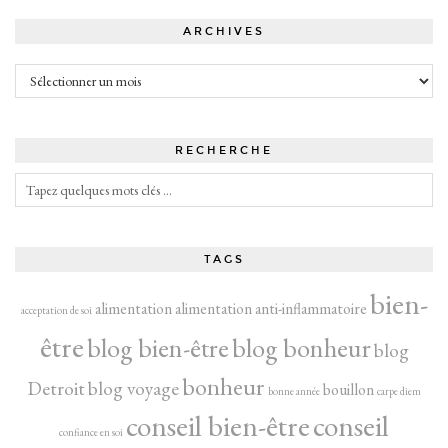
ARCHIVES
Archives
RECHERCHE
TAGS
bien-
alimentation
alimentation anti-inflammatoire
acceptation de soi
être
blog bien-être
blog bonheur
blog
bonheur
Detroit
blog voyage
bouillon
bonne année
carpe diem
conseil bien-être
conseil
confiance en soi