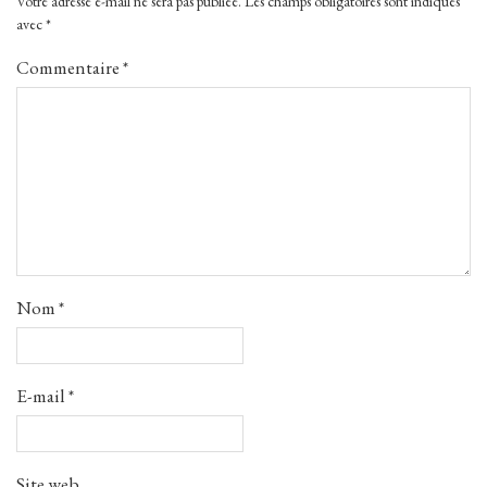
Votre adresse e-mail ne sera pas publiée.
Les champs obligatoires sont indiqués
avec
*
Commentaire
*
Nom
*
E-mail
*
Site web