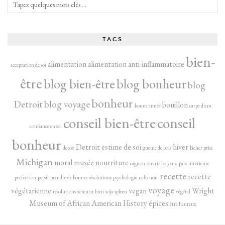
TAGS
bien-
alimentation
alimentation anti-inflammatoire
acceptation de soi
être
blog bien-être
blog bonheur
blog
bonheur
Detroit
blog voyage
bouillon
bonne année
carpe diem
conseil bien-être
conseil
confiance en soi
bonheur
Detroit
estime de soi
hiver
detox
gueule de bois
lâcher prise
Michigan
moral
musée
nourriture
oignon
ouvrir les yeux
paix intérieure
recette
recette
perfection
persil
prendre de bonnes résolutions
psychologie
radis noir
voyage
végétarienne
vegan
Wright
résolutions
se sentir bien
soja
spleen
végétal
Museum of African American History
épices
être heureux