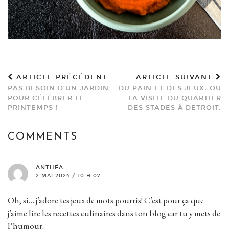
ARTICLE PRÉCÉDENT
ARTICLE SUIVANT
PAS BESOIN D’UN JARDIN
DU PAIN ET DES JEUX, OU
POUR CÉLÉBRER LE
LA VISITE DU QUARTIER
PRINTEMPS !
DES STADES À DETROIT.
COMMENTS
ANTHÉA
2 MAI 2024 / 10 H 07
Oh, si… j’adore tes jeux de mots pourris! C’est pour ça que
j’aime lire les recettes culinaires dans ton blog car tu y mets de
l’humour.