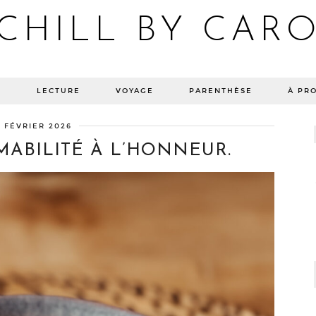
CHILL BY CAR
Blog bien-être, voyage Detroit, recettes vegan
E
LECTURE
VOYAGE
PARENTHÈSE
À PR
2 FÉVRIER 2026
MABILITÉ À L’HONNEUR.