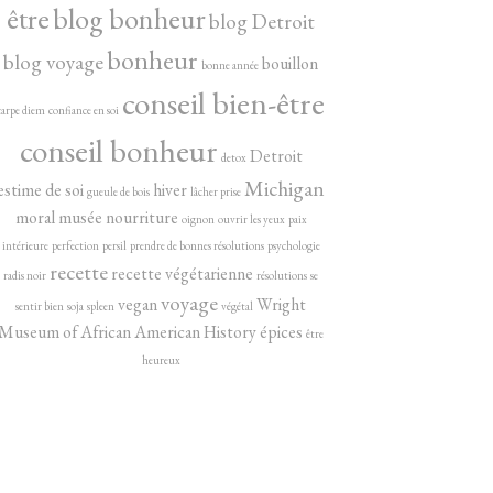
être
blog bonheur
blog Detroit
bonheur
blog voyage
bouillon
bonne année
conseil bien-être
carpe diem
confiance en soi
conseil bonheur
Detroit
detox
Michigan
estime de soi
hiver
gueule de bois
lâcher prise
moral
musée
nourriture
oignon
ouvrir les yeux
paix
intérieure
perfection
persil
prendre de bonnes résolutions
psychologie
recette
recette végétarienne
radis noir
résolutions
se
voyage
vegan
Wright
sentir bien
soja
spleen
végétal
Museum of African American History
épices
être
heureux