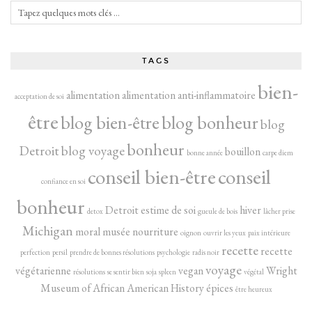
TAGS
bien-
alimentation
alimentation anti-inflammatoire
acceptation de soi
être
blog bien-être
blog bonheur
blog
bonheur
Detroit
blog voyage
bouillon
bonne année
carpe diem
conseil bien-être
conseil
confiance en soi
bonheur
Detroit
estime de soi
hiver
detox
gueule de bois
lâcher prise
Michigan
moral
musée
nourriture
oignon
ouvrir les yeux
paix intérieure
recette
recette
perfection
persil
prendre de bonnes résolutions
psychologie
radis noir
voyage
végétarienne
vegan
Wright
résolutions
se sentir bien
soja
spleen
végétal
Museum of African American History
épices
être heureux