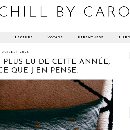
CHILL BY CAR
Blog bien-être, voyage Detroit, recettes vegan
E
LECTURE
VOYAGE
PARENTHÈSE
À PR
7 JUILLET 2025
E PLUS LU DE CETTE ANNÉE,
 CE QUE J’EN PENSE.