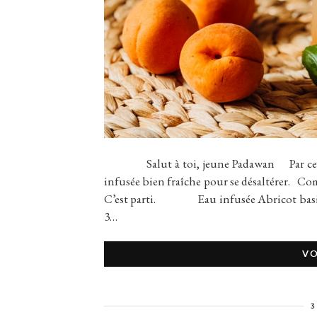
Salut à toi, jeune Padawan Par ces tem
infusée bien fraîche pour se désaltérer. Co
C’est parti. Eau infusée Abricot basilic
3…
VO
3