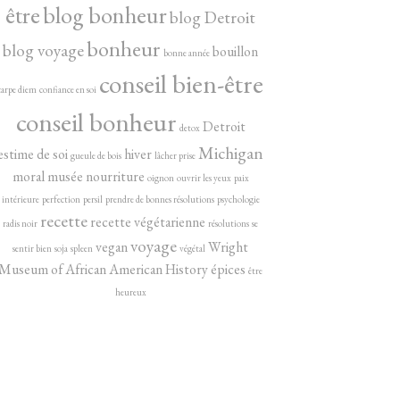
être
blog bonheur
blog Detroit
bonheur
blog voyage
bouillon
bonne année
conseil bien-être
carpe diem
confiance en soi
conseil bonheur
Detroit
detox
Michigan
estime de soi
hiver
gueule de bois
lâcher prise
moral
musée
nourriture
oignon
ouvrir les yeux
paix
intérieure
perfection
persil
prendre de bonnes résolutions
psychologie
recette
recette végétarienne
radis noir
résolutions
se
voyage
vegan
Wright
sentir bien
soja
spleen
végétal
Museum of African American History
épices
être
heureux