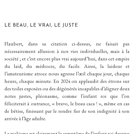
LE BEAU, LE VRAI, LE JUSTE
Flaubert, dans sa citation ci-dessus, ne faisait pas
nécessairement allusion à nos vies individuelles, mais à la
société ; et c’est encore plus vrai aujourd’hui, dans cet empire
du laid, du médiocre, du facile. Ainsi, la laideur et
l’amateurisme atroce nous agresse l’œil chaque jour, chaque
heure, chaque minute. En 2024 on applaudit des étrons sur
des toiles exposées ou des dégénérés incapables d’aligner deux
notes justes, pléonasme, comme l’enfant roi que l’on
féliciterait à outrance, « bravo, le beau caca ! », même en cas
de bêtise, finissant par le rendre fier de son indignité à son
arrivée à l’âge adulte.
Le wokisme est clairement le symptôme de l’enfant roi devenu