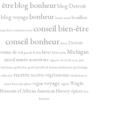
être
blog bonheur
blog Detroit
bonheur
blog voyage
bouillon
bonne année
conseil bien-être
carpe diem
confiance en soi
conseil bonheur
Detroit
detox
Michigan
estime de soi
hiver
gueule de bois
lâcher prise
moral
musée
nourriture
oignon
ouvrir les yeux
paix
intérieure
perfection
persil
prendre de bonnes résolutions
psychologie
recette
recette végétarienne
radis noir
résolutions
se
voyage
vegan
Wright
sentir bien
soja
spleen
végétal
Museum of African American History
épices
être
heureux