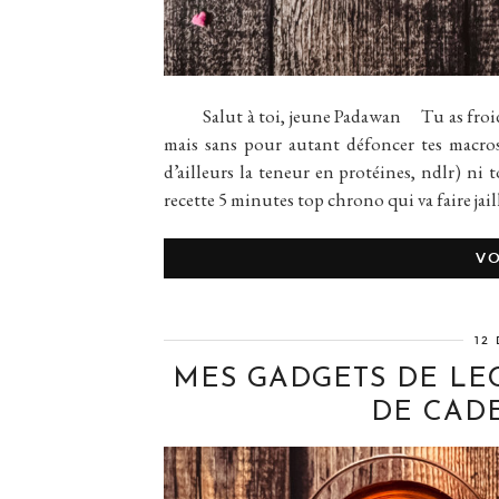
Salut à toi, jeune Padawan Tu as froid, t
mais sans pour autant défoncer tes macros 
d’ailleurs la teneur en protéines, ndlr) ni t
recette 5 minutes top chrono qui va faire jail
VO
12
MES GADGETS DE LE
DE CAD