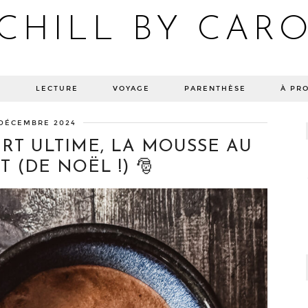
CHILL BY CAR
Blog bien-être, voyage Detroit, recettes vegan
E
LECTURE
VOYAGE
PARENTHÈSE
À PR
 DÉCEMBRE 2024
RT ULTIME, LA MOUSSE AU
 (DE NOËL !) 🎅