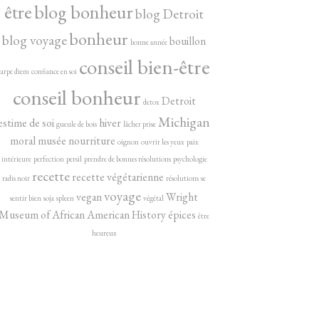
être
blog bonheur
blog Detroit
bonheur
blog voyage
bouillon
bonne année
conseil bien-être
carpe diem
confiance en soi
conseil bonheur
Detroit
detox
Michigan
estime de soi
hiver
gueule de bois
lâcher prise
moral
musée
nourriture
oignon
ouvrir les yeux
paix
intérieure
perfection
persil
prendre de bonnes résolutions
psychologie
recette
recette végétarienne
radis noir
résolutions
se
voyage
vegan
Wright
sentir bien
soja
spleen
végétal
Museum of African American History
épices
être
heureux