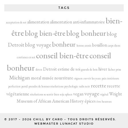
TAGS
bien-
alimentation
alimentation anti-inflammatoire
acceptation de soi
être
blog bien-être
blog bonheur
blog
bonheur
Detroit
blog voyage
bouillon
bonne année
carpe diem
conseil bien-être
conseil
confiance en soi
bonheur
Detroit
estime de soi
hiver
detox
gueule de bois
lâcher prise
Michigan
moral
musée
nourriture
oignon
ouvrir les yeux
paix intérieure
recette
recette
perfection
persil
prendre de bonnes résolutions
psychologie
radis noir
voyage
végétarienne
vegan
Wright
résolutions
se sentir bien
soja
spleen
végétal
Museum of African American History
épices
être heureux
© 2017 - 2026
CHILL BY CARO
- TOUS DROITS RÉSERVÉS.
WEBMASTER LUNACAT STUDIO