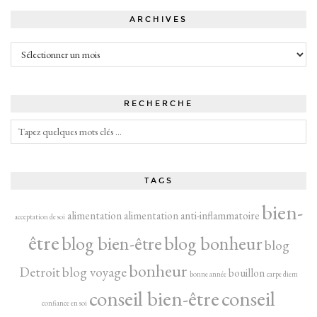
ARCHIVES
Archives
RECHERCHE
TAGS
bien-
alimentation
alimentation anti-inflammatoire
acceptation de soi
être
blog bien-être
blog bonheur
blog
bonheur
Detroit
blog voyage
bouillon
bonne année
carpe diem
conseil bien-être
conseil
confiance en soi