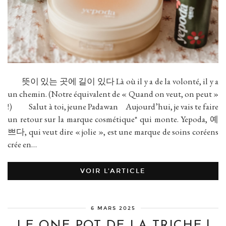
뜻이 있는 곳에 길이 있다 Là où il y a de la volonté, il y a
un chemin. (Notre équivalent de « Quand on veut, on peut »
!) Salut à toi, jeune Padawan Aujourd’hui, je vais te faire
un retour sur la marque cosmétique* qui monte. Yepoda, 예
쁘다, qui veut dire « jolie », est une marque de soins coréens
crée en…
VOIR L’ARTICLE
6 MARS 2025
LE ONE POT DE LA TRICHE !