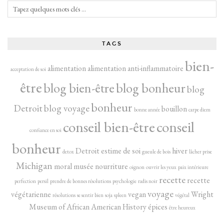
TAGS
bien-
alimentation
alimentation anti-inflammatoire
acceptation de soi
être
blog bien-être
blog bonheur
blog
bonheur
Detroit
blog voyage
bouillon
bonne année
carpe diem
conseil bien-être
conseil
confiance en soi
bonheur
Detroit
estime de soi
hiver
detox
gueule de bois
lâcher prise
Michigan
moral
musée
nourriture
oignon
ouvrir les yeux
paix intérieure
recette
recette
perfection
persil
prendre de bonnes résolutions
psychologie
radis noir
voyage
végétarienne
vegan
Wright
résolutions
se sentir bien
soja
spleen
végétal
Museum of African American History
épices
être heureux