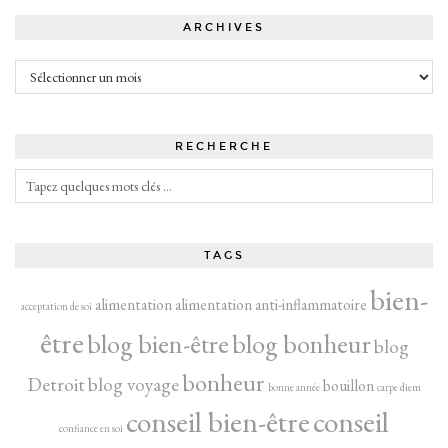
ARCHIVES
Archives
RECHERCHE
TAGS
bien-
alimentation
alimentation anti-inflammatoire
acceptation de soi
être
blog bien-être
blog bonheur
blog
bonheur
Detroit
blog voyage
bouillon
bonne année
carpe diem
conseil bien-être
conseil
confiance en soi