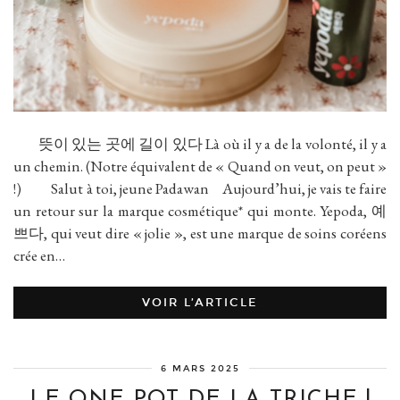
뜻이 있는 곳에 길이 있다 Là où il y a de la volonté, il y a
un chemin. (Notre équivalent de « Quand on veut, on peut »
!) Salut à toi, jeune Padawan Aujourd’hui, je vais te faire
un retour sur la marque cosmétique* qui monte. Yepoda, 예
쁘다, qui veut dire « jolie », est une marque de soins coréens
crée en…
VOIR L’ARTICLE
6 MARS 2025
LE ONE POT DE LA TRICHE !