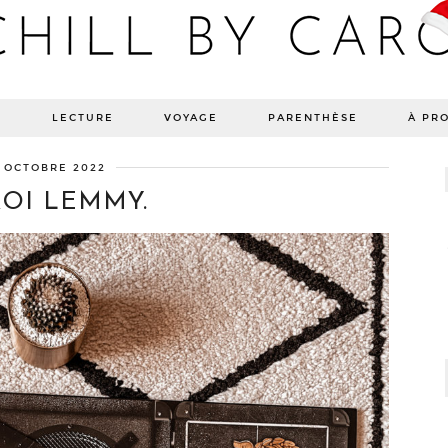
Blog bien-être, voyage Detroit, recettes vegan
E
LECTURE
VOYAGE
PARENTHÈSE
À PR
 OCTOBRE 2022
ROI LEMMY.