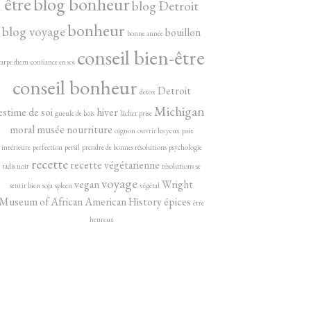
être
blog bonheur
blog Detroit
bonheur
blog voyage
bouillon
bonne année
conseil bien-être
carpe diem
confiance en soi
conseil bonheur
Detroit
detox
Michigan
estime de soi
hiver
gueule de bois
lâcher prise
moral
musée
nourriture
oignon
ouvrir les yeux
paix
intérieure
perfection
persil
prendre de bonnes résolutions
psychologie
recette
recette végétarienne
radis noir
résolutions
se
voyage
vegan
Wright
sentir bien
soja
spleen
végétal
Museum of African American History
épices
être
heureux