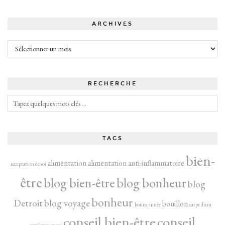
ARCHIVES
Archives
RECHERCHE
TAGS
bien-
alimentation
alimentation anti-inflammatoire
acceptation de soi
être
blog bien-être
blog bonheur
blog
bonheur
Detroit
blog voyage
bouillon
bonne année
carpe diem
conseil bien-être
conseil
confiance en soi