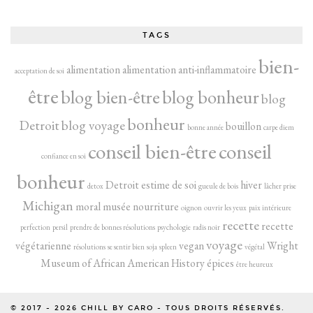
TAGS
bien-
alimentation
alimentation anti-inflammatoire
acceptation de soi
être
blog bien-être
blog bonheur
blog
bonheur
Detroit
blog voyage
bouillon
bonne année
carpe diem
conseil bien-être
conseil
confiance en soi
bonheur
Detroit
estime de soi
hiver
detox
gueule de bois
lâcher prise
Michigan
moral
musée
nourriture
oignon
ouvrir les yeux
paix intérieure
recette
recette
perfection
persil
prendre de bonnes résolutions
psychologie
radis noir
voyage
végétarienne
vegan
Wright
résolutions
se sentir bien
soja
spleen
végétal
Museum of African American History
épices
être heureux
© 2017 - 2026
CHILL BY CARO
- TOUS DROITS RÉSERVÉS.