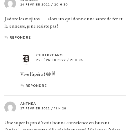
24 FÉVRIER 2022 / 20 H 30
J’adore les mojitos……. alors un qui donne une sante de fer et
la jeunesse, je ne resiste pas !
RÉPONDRE
CHILLBYCARO
24 FÉVRIER 2022 / 21 H 05
Vive l’apéro ! 😁✌️
RÉPONDRE
ANTHÉA
27 FÉVRIER 2022 / 11 H 28
Une super façon d’avoir bonne conscience en buvant
l’apéro!… car ta recette allie plaisir et santé. Moi aussi j’adore