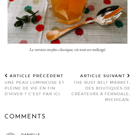
La version mojito classique, où tout est mélangé.
ARTICLE PRÉCÉDENT
ARTICLE SUIVANT
UNE PEAU LUMINEUSE ET
THE RUST BELT MARKET,
PLEINE DE VIE EN FIN
DES BOUTIQUES DE
D’HIVER ? C’EST PAR ICI.
CRÉATEURS À FERNDALE,
MICHIGAN.
COMMENTS
DANIELLE