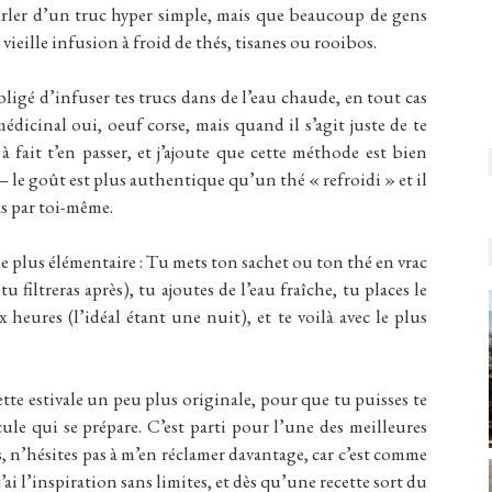
 parler d’un truc hyper simple, mais que beaucoup de gens
vieille infusion à froid de thés, tisanes ou rooibos.
 obligé d’infuser tes trucs dans de l’eau chaude, en tout cas
médicinal oui, oeuf corse, mais quand il s’agit juste de te
ait t’en passer, et j’ajoute que cette méthode est bien
 – le goût est plus authentique qu’un thé « refroidi » et il
as par toi-même.
de plus élémentaire : Tu mets ton sachet ou ton thé en vrac
 filtreras après), tu ajoutes de l’eau fraîche, tu places le
eures (l’idéal étant une nuit), et te voilà avec le plus
ette estivale un peu plus originale, pour que tu puisses te
ule qui se prépare. C’est parti pour l’une des meilleures
s, n’hésites pas à m’en réclamer davantage, car c’est comme
, j’ai l’inspiration sans limites, et dès qu’une recette sort du