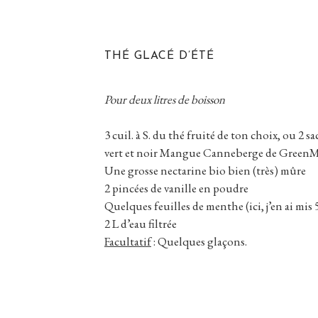
THÉ GLACÉ D’ÉTÉ
Pour deux litres de boisson
3 cuil. à S. du thé fruité de ton choix, ou 2 s
vert et noir Mangue Canneberge de GreenMA
Une grosse nectarine bio bien (très) mûre
2 pincées de vanille en poudre
Quelques feuilles de menthe (ici, j’en ai mis 
2 L d’eau filtrée
Facultatif
: Quelques glaçons.