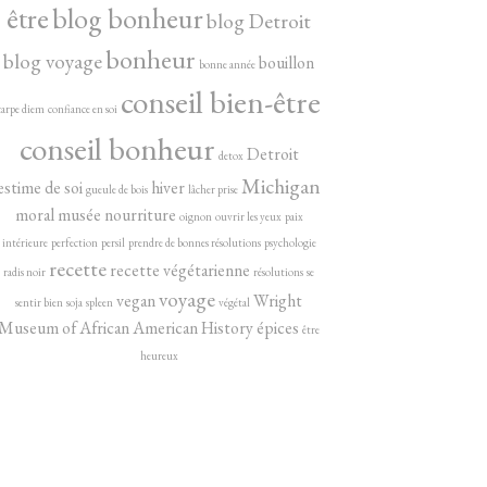
être
blog bonheur
blog Detroit
bonheur
blog voyage
bouillon
bonne année
conseil bien-être
carpe diem
confiance en soi
conseil bonheur
Detroit
detox
Michigan
estime de soi
hiver
gueule de bois
lâcher prise
moral
musée
nourriture
oignon
ouvrir les yeux
paix
intérieure
perfection
persil
prendre de bonnes résolutions
psychologie
recette
recette végétarienne
radis noir
résolutions
se
voyage
vegan
Wright
sentir bien
soja
spleen
végétal
Museum of African American History
épices
être
heureux