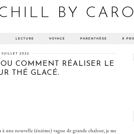
CHILL BY CAR
Blog bien-être, voyage Detroit, recettes vegan
E
LECTURE
VOYAGE
PARENTHÈSE
À PR
 JUILLET 2022
, OU COMMENT RÉALISER LE
UR THÉ GLACÉ.
 à une nouvelle (énième) vague de grande chaleur, je me