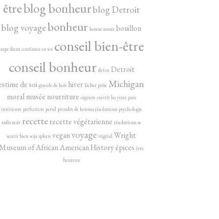
être
blog bonheur
blog Detroit
bonheur
blog voyage
bouillon
bonne année
conseil bien-être
carpe diem
confiance en soi
conseil bonheur
Detroit
detox
Michigan
estime de soi
hiver
gueule de bois
lâcher prise
moral
musée
nourriture
oignon
ouvrir les yeux
paix
intérieure
perfection
persil
prendre de bonnes résolutions
psychologie
recette
recette végétarienne
radis noir
résolutions
se
voyage
vegan
Wright
sentir bien
soja
spleen
végétal
Museum of African American History
épices
être
heureux