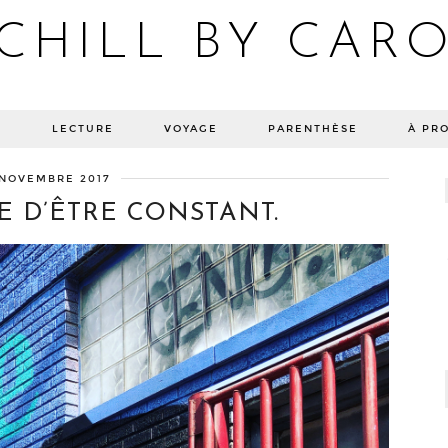
CHILL BY CAR
Blog bien-être, voyage Detroit, recettes vegan
E
LECTURE
VOYAGE
PARENTHÈSE
À PR
 NOVEMBRE 2017
E D’ÊTRE CONSTANT.