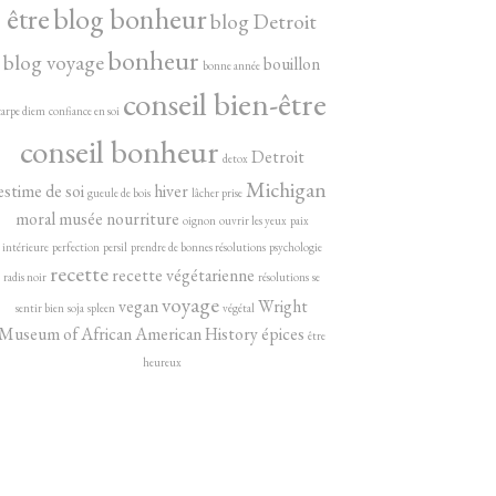
être
blog bonheur
blog Detroit
bonheur
blog voyage
bouillon
bonne année
conseil bien-être
carpe diem
confiance en soi
conseil bonheur
Detroit
detox
Michigan
estime de soi
hiver
gueule de bois
lâcher prise
moral
musée
nourriture
oignon
ouvrir les yeux
paix
intérieure
perfection
persil
prendre de bonnes résolutions
psychologie
recette
recette végétarienne
radis noir
résolutions
se
voyage
vegan
Wright
sentir bien
soja
spleen
végétal
Museum of African American History
épices
être
heureux