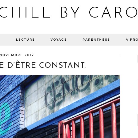
CHILL BY CAR
Blog bien-être, voyage Detroit, recettes vegan
E
LECTURE
VOYAGE
PARENTHÈSE
À PR
 NOVEMBRE 2017
E D’ÊTRE CONSTANT.