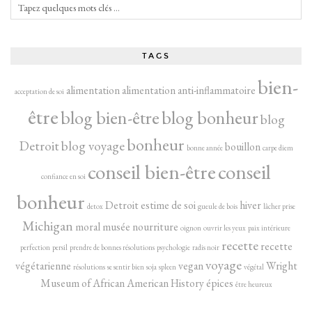
TAGS
bien-
alimentation
alimentation anti-inflammatoire
acceptation de soi
être
blog bien-être
blog bonheur
blog
bonheur
Detroit
blog voyage
bouillon
bonne année
carpe diem
conseil bien-être
conseil
confiance en soi
bonheur
Detroit
estime de soi
hiver
detox
gueule de bois
lâcher prise
Michigan
moral
musée
nourriture
oignon
ouvrir les yeux
paix intérieure
recette
recette
perfection
persil
prendre de bonnes résolutions
psychologie
radis noir
voyage
végétarienne
vegan
Wright
résolutions
se sentir bien
soja
spleen
végétal
Museum of African American History
épices
être heureux