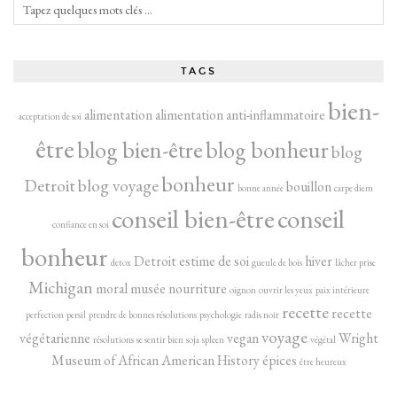
TAGS
bien-
alimentation
alimentation anti-inflammatoire
acceptation de soi
être
blog bien-être
blog bonheur
blog
bonheur
Detroit
blog voyage
bouillon
bonne année
carpe diem
conseil bien-être
conseil
confiance en soi
bonheur
Detroit
estime de soi
hiver
detox
gueule de bois
lâcher prise
Michigan
moral
musée
nourriture
oignon
ouvrir les yeux
paix intérieure
recette
recette
perfection
persil
prendre de bonnes résolutions
psychologie
radis noir
voyage
végétarienne
vegan
Wright
résolutions
se sentir bien
soja
spleen
végétal
Museum of African American History
épices
être heureux