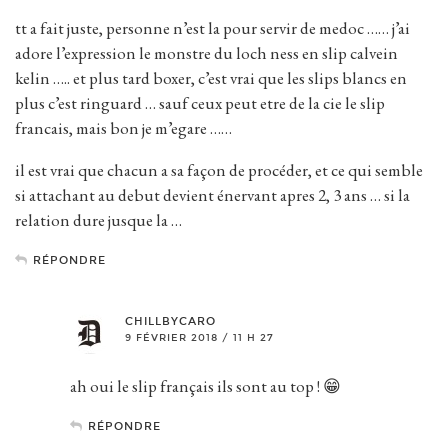
tt a fait juste, personne n’est la pour servir de medoc …… j’ai
adore l’expression le monstre du loch ness en slip calvein
kelin ….. et plus tard boxer, c’est vrai que les slips blancs en
plus c’est ringuard … sauf ceux peut etre de la cie le slip
francais, mais bon je m’egare ……
il est vrai que chacun a sa façon de procéder, et ce qui semble
si attachant au debut devient énervant apres 2, 3 ans … si la
relation dure jusque la …
RÉPONDRE
CHILLBYCARO
9 FÉVRIER 2018 / 11 H 27
ah oui le slip français ils sont au top ! 😁
RÉPONDRE