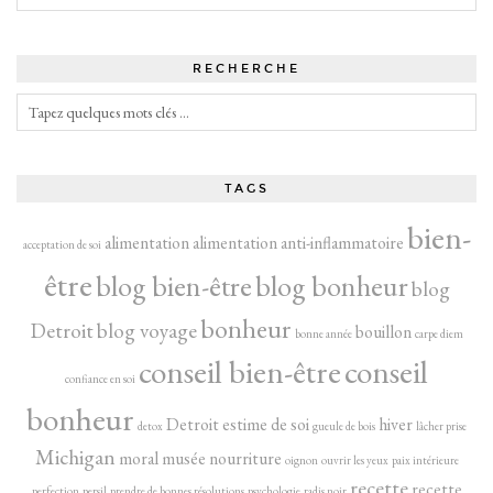
RECHERCHE
TAGS
bien-
alimentation
alimentation anti-inflammatoire
acceptation de soi
être
blog bien-être
blog bonheur
blog
bonheur
Detroit
blog voyage
bouillon
bonne année
carpe diem
conseil bien-être
conseil
confiance en soi
bonheur
Detroit
estime de soi
hiver
detox
gueule de bois
lâcher prise
Michigan
moral
musée
nourriture
oignon
ouvrir les yeux
paix intérieure
recette
recette
perfection
persil
prendre de bonnes résolutions
psychologie
radis noir