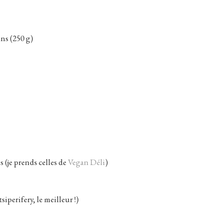
ns (250 g)
 (je prends celles de
Vegan Déli
)
iperifery, le meilleur !)