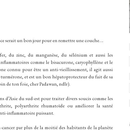
ue ce serait un bon jour pour en remettre une couche….
er, du zinc, du manganèse, du sélénium et aussi les
-inflammatoires comme le bisacurone, caryophyllène et le
e connu pour être un anti-vieillissement, il agit aussi
turmérone, et est un bon hépatoprotecteur du fait de sa
oin de ton foie, cher Padawan, ndlr).
ns d’Asie du sud-est pour traiter divers soucis comme les
thrite, polyarthrite rhumatoïde ou améliorer la santé
anti-inflammatoire puissant.
cancer par plus de la moitié des habitants de la planète