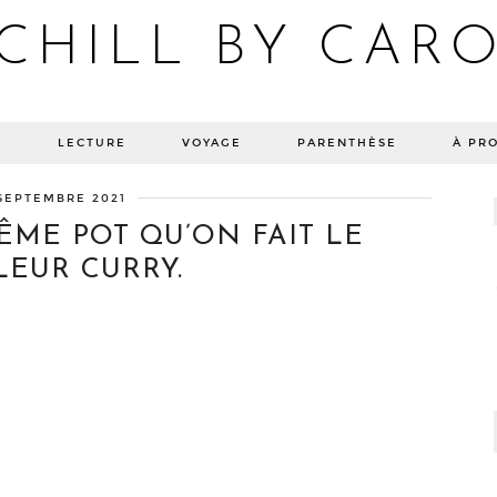
CHILL BY CAR
Blog bien-être, voyage Detroit, recettes vegan
E
LECTURE
VOYAGE
PARENTHÈSE
À PR
SEPTEMBRE 2021
ÊME POT QU’ON FAIT LE
LEUR CURRY.