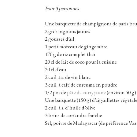
Pour 3 personnes
Une barquette de champignons de paris bru
2 gros oignons jaunes
2 gousses d’ail
1 petit morceau de gingembre
170 g de riz complet thaï
20 cl de lait de coco pour la cuisine
20 cl d’eau
2 cuil. à s. de vin blanc
3 cuil. à café de curcuma en poudre
1/2 pot de
pâte de curry jaune
(environ 50 g)
Une barquette (150 g) d’aiguillettes végétales
2 cuil. à s. d’huile d’olive
3 brins de coriandre fraiche
Sel, poivre de Madagascar (de préférence Voats