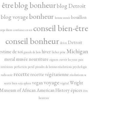
être
blog bonheur
blog Detroit
bonheur
blog voyage
bouillon
bonne année
conseil bien-être
carpe diem
confiance en soi
conseil bonheur
Detroit
detox
Michigan
estime de soi
hiver
gueule de bois
lâcher prise
moral
musée
nourriture
oignon
ouvrir les yeux
paix
intérieure
perfection
persil
prendre de bonnes résolutions
psychologie
recette
recette végétarienne
radis noir
résolutions
se
voyage
vegan
Wright
sentir bien
soja
spleen
végétal
Museum of African American History
épices
être
heureux