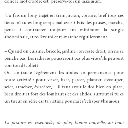
donc le mot d’ordre est : préserve-toi un maximum.
-Tu fais un long trajet en train, avion, voiture, bref tous ces
lieux où tu es longtemps mal assis ? Fais des pauses, marche,
pense à contracter toujours un minimum la sangle
abdominale, et re-lève toi et re-marche régulièrement.
– Quand on cuisine, bricole, jardine : on reste droit, on ne se
penche pas. Les radis ne pousseront pas plus vite s’ils peuvent
voir ton décolleté.
On contracte légèrement les abdos en permanence pour
toute activité : pour visser, fixer, percer, planter, découper,
scier, arracher, éviscérer, … il faut avoir le dos bien en place,
bien droit et fort des lombaires et des abdos, surtout si tu es
un tueur en série car ta victime pourrait s’échaper #humour.
La posture est essentielle, de plus, bonne nouvelle, au bout