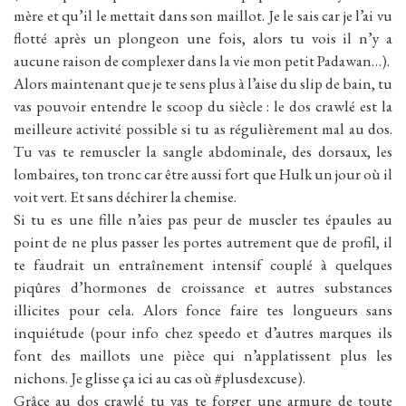
mère et qu’il le mettait dans son maillot. Je le sais car je l’ai vu
flotté après un plongeon une fois, alors tu vois il n’y a
aucune raison de complexer dans la vie mon petit Padawan…).
Alors maintenant que je te sens plus à l’aise du slip de bain, tu
vas pouvoir entendre le scoop du siècle : le dos crawlé est la
meilleure activité possible si tu as régulièrement mal au dos.
Tu vas te remuscler la sangle abdominale, des dorsaux, les
lombaires, ton tronc car être aussi fort que Hulk un jour où il
voit vert. Et sans déchirer la chemise.
Si tu es une fille n’aies pas peur de muscler tes épaules au
point de ne plus passer les portes autrement que de profil, il
te faudrait un entraînement intensif couplé à quelques
piqûres d’hormones de croissance et autres substances
illicites pour cela. Alors fonce faire tes longueurs sans
inquiétude (pour info chez speedo et d’autres marques ils
font des maillots une pièce qui n’applatissent plus les
nichons. Je glisse ça ici au cas où #plusdexcuse).
Grâce au dos crawlé tu vas te forger une armure de toute