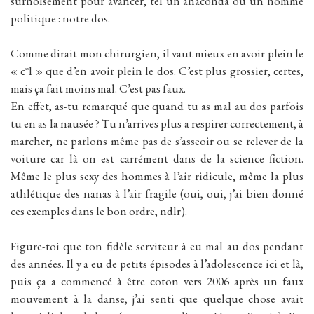
surnoisement pour avancer, tel un anaconda ou un homme
politique : notre dos.
Comme dirait mon chirurgien, il vaut mieux en avoir plein le
« c*l » que d’en avoir plein le dos. C’est plus grossier, certes,
mais ça fait moins mal. C’est pas faux.
En effet, as-tu remarqué que quand tu as mal au dos parfois
tu en as la nausée ? Tu n’arrives plus a respirer correctement, à
marcher, ne parlons même pas de s’asseoir ou se relever de la
voiture car là on est carrément dans de la science fiction.
Même le plus sexy des hommes à l’air ridicule, même la plus
athlétique des nanas à l’air fragile (oui, oui, j’ai bien donné
ces exemples dans le bon ordre, ndlr).
Figure-toi que ton fidèle serviteur à eu mal au dos pendant
des années. Il y a eu de petits épisodes à l’adolescence ici et là,
puis ça a commencé à être coton vers 2006 après un faux
mouvement à la danse, j’ai senti que quelque chose avait