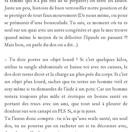
ta femme qui n’a pas fini de se préparer) on serre les abdos.
Juste un peu, histoire de bien verrouiller notre position et de
se protéger de tout faux mouvement (De nous même, ou pour
se prémunir d’une bousculade. Tu sais, ce moment où tu es
seul sur un quai avec un autre congénère et que le mec trouve
quand même le moyen de te déboiter l’épaule en passant ?!!
Mais bon, on parle du dos on a dit…).
– Tu dois porter un objet lourd ? Si c’est quelques kilos,
utilise ta sangle abdominale et baisse toi avec tes cuisses, le
dos doit rester droit et la charge au plus près du corps. Si c’est
un objet plus lourd, saches que tu restes un homme viril et
sexy même si tu demandes de l’aide à un pote. Car un homme
restera toujours plus mâle et érotique en bonne santé en
portant des trucs avec un ami, que tout seul à pleurer de
douleur sur son canapé en PLS. Si, si je te jures.
Tu l’auras donc compris : tu n’as qu’une seule santé, un seul
dos, tu ne pourras pas en racheter un si tu déconnes avec,