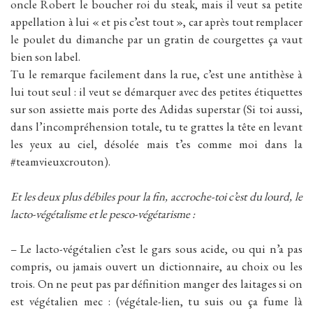
oncle Robert le boucher roi du steak, mais il veut sa petite
appellation à lui « et pis c’est tout », car après tout remplacer
le poulet du dimanche par un gratin de courgettes ça vaut
bien son label.
Tu le remarque facilement dans la rue, c’est une antithèse à
lui tout seul : il veut se démarquer avec des petites étiquettes
sur son assiette mais porte des Adidas superstar (Si toi aussi,
dans l’incompréhension totale, tu te grattes la tête en levant
les yeux au ciel, désolée mais t’es comme moi dans la
#teamvieuxcrouton).
Et les deux plus débiles pour la fin, accroche-toi c’est du lourd, le
lacto-végétalisme et le pesco-végétarisme :
– Le lacto-végétalien c’est le gars sous acide, ou qui n’a pas
compris, ou jamais ouvert un dictionnaire, au choix ou les
trois. On ne peut pas par définition manger des laitages si on
est végétalien mec : (végétale-lien, tu suis ou ça fume là