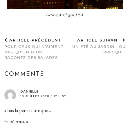
Detroit, Michigan, USA.
ARTICLE PRÉCÉDENT
ARTICLE SUIVANT
POUR CEUX QUI N’AIMENT
UN ÉTÉ AU JARDIN… OU
PAS QU’ON LEUR
PRESQUE.
RACONTE DES SALADES.
COMMENTS
DANIELLE
10 JUILLET 2020 / 12 H 52
a bas la pensee unique …
RÉPONDRE