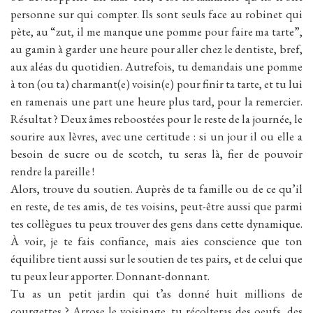
personne sur qui compter. Ils sont seuls face au robinet qui
pète, au “zut, il me manque une pomme pour faire ma tarte”,
au gamin à garder une heure pour aller chez le dentiste, bref,
aux aléas du quotidien. Autrefois, tu demandais une pomme
à ton (ou ta) charmant(e) voisin(e) pour finir ta tarte, et tu lui
en ramenais une part une heure plus tard, pour la remercier.
Résultat ? Deux âmes reboostées pour le reste de la journée, le
sourire aux lèvres, avec une certitude : si un jour il ou elle a
besoin de sucre ou de scotch, tu seras là, fier de pouvoir
rendre la pareille !
Alors, trouve du soutien. Auprès de ta famille ou de ce qu’il
en reste, de tes amis, de tes voisins, peut-être aussi que parmi
tes collègues tu peux trouver des gens dans cette dynamique.
À voir, je te fais confiance, mais aies conscience que ton
équilibre tient aussi sur le soutien de tes pairs, et de celui que
tu peux leur apporter. Donnant-donnant.
Tu as un petit jardin qui t’as donné huit millions de
courgettes ? Arrose le voisinage, tu récolteras des oeufs, des