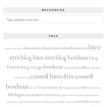
RECHERCHE
TAGS
bien-
alimentation
alimentation anti-inflammatoire
acceptation de soi
être
blog bien-être
blog bonheur
blog
bonheur
Detroit
blog voyage
bouillon
bonne année
carpe diem
conseil bien-être
conseil
confiance en soi
bonheur
Detroit
estime de soi
hiver
detox
gueule de bois
lâcher prise
Michigan
moral
musée
nourriture
oignon
ouvrir les yeux
paix intérieure
recette
recette
perfection
persil
prendre de bonnes résolutions
psychologie
radis noir