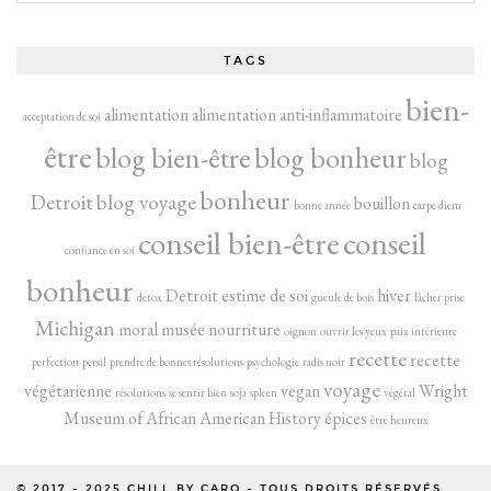
TAGS
bien-
alimentation
alimentation anti-inflammatoire
acceptation de soi
être
blog bien-être
blog bonheur
blog
bonheur
Detroit
blog voyage
bouillon
bonne année
carpe diem
conseil bien-être
conseil
confiance en soi
bonheur
Detroit
estime de soi
hiver
detox
gueule de bois
lâcher prise
Michigan
moral
musée
nourriture
oignon
ouvrir les yeux
paix intérieure
recette
recette
perfection
persil
prendre de bonnes résolutions
psychologie
radis noir
voyage
végétarienne
vegan
Wright
résolutions
se sentir bien
soja
spleen
végétal
Museum of African American History
épices
être heureux
© 2017 - 2025
CHILL BY CARO
- TOUS DROITS RÉSERVÉS.