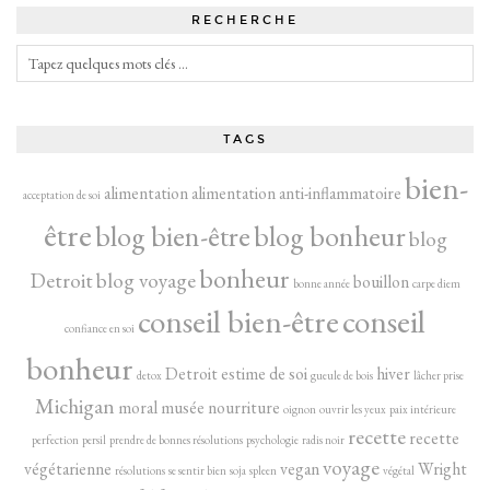
RECHERCHE
TAGS
bien-
alimentation
alimentation anti-inflammatoire
acceptation de soi
être
blog bien-être
blog bonheur
blog
bonheur
Detroit
blog voyage
bouillon
bonne année
carpe diem
conseil bien-être
conseil
confiance en soi
bonheur
Detroit
estime de soi
hiver
detox
gueule de bois
lâcher prise
Michigan
moral
musée
nourriture
oignon
ouvrir les yeux
paix intérieure
recette
recette
perfection
persil
prendre de bonnes résolutions
psychologie
radis noir
voyage
végétarienne
vegan
Wright
résolutions
se sentir bien
soja
spleen
végétal