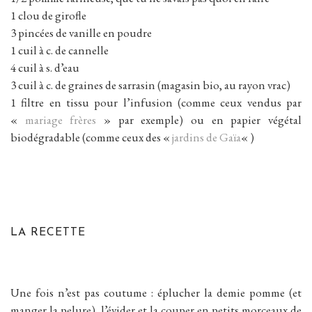
1 clou de girofle
3 pincées de vanille en poudre
1 cuil à c. de cannelle
4 cuil à s. d’eau
3 cuil à c. de graines de sarrasin (magasin bio, au rayon vrac)
1 filtre en tissu pour l’infusion (comme ceux vendus par
«
mariage frères
» par exemple) ou en papier végétal
biodégradable (comme ceux des «
jardins de Gaïa
« )
LA RECETTE
Une fois n’est pas coutume : éplucher la demie pomme (et
manger la pelure), l’évider et la couper en petits morceaux de