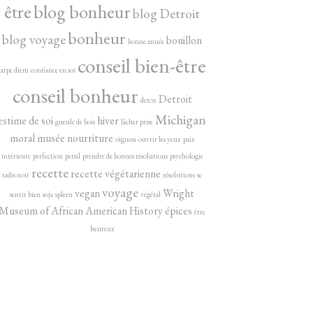
être
blog bonheur
blog Detroit
bonheur
blog voyage
bouillon
bonne année
conseil bien-être
carpe diem
confiance en soi
conseil bonheur
Detroit
detox
Michigan
estime de soi
hiver
gueule de bois
lâcher prise
moral
musée
nourriture
oignon
ouvrir les yeux
paix
intérieure
perfection
persil
prendre de bonnes résolutions
psychologie
recette
recette végétarienne
radis noir
résolutions
se
voyage
vegan
Wright
sentir bien
soja
spleen
végétal
Museum of African American History
épices
être
heureux