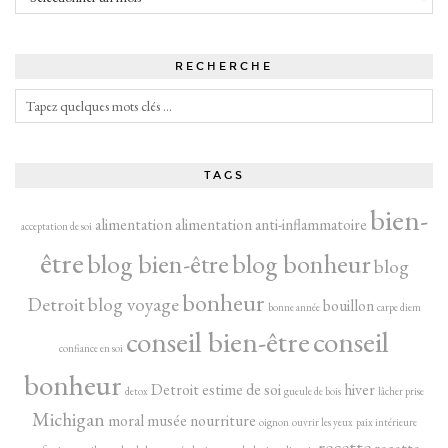
RECHERCHE
TAGS
bien-
alimentation
alimentation anti-inflammatoire
acceptation de soi
être
blog bien-être
blog bonheur
blog
bonheur
Detroit
blog voyage
bouillon
bonne année
carpe diem
conseil bien-être
conseil
confiance en soi
bonheur
Detroit
estime de soi
hiver
detox
gueule de bois
lâcher prise
Michigan
moral
musée
nourriture
oignon
ouvrir les yeux
paix intérieure
recette