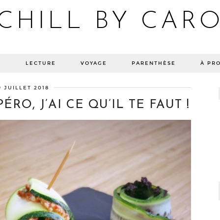
CHILL BY CAR
Blog bien-être, voyage Detroit, recettes vegan
E
LECTURE
VOYAGE
PARENTHÈSE
À PR
9 JUILLET 2018
RO, J’AI CE QU’IL TE FAUT !