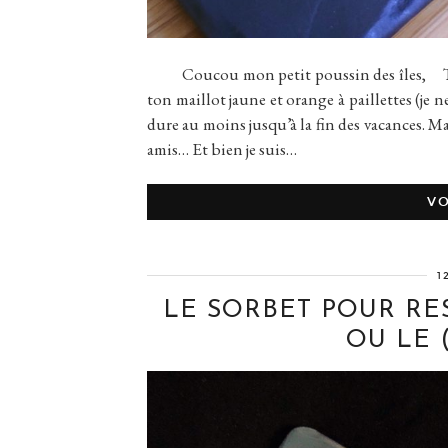
Coucou mon petit poussin des îles, Tu as 
ton maillot jaune et orange à paillettes (je n
dure au moins jusqu’à la fin des vacances. M
amis… Et bien je suis…
VO
1
LE SORBET POUR RE
OU LE 