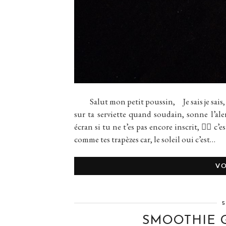
Salut mon petit poussin, Je sais je sais, je
sur ta serviette quand soudain, sonne l’aler
écran si tu ne t’es pas encore inscrit, 👉🏻 
comme tes trapèzes car, le soleil oui c’est…
VO
5
SMOOTHIE G