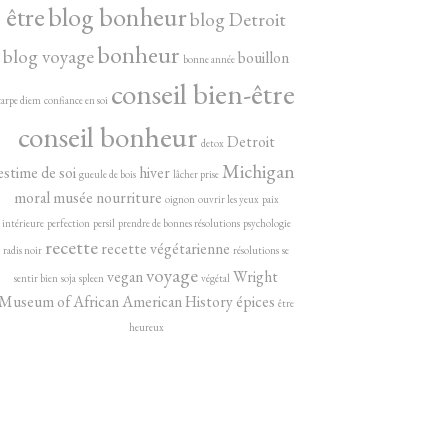
être
blog bonheur
blog Detroit
bonheur
blog voyage
bouillon
bonne année
conseil bien-être
carpe diem
confiance en soi
conseil bonheur
Detroit
detox
Michigan
estime de soi
hiver
gueule de bois
lâcher prise
moral
musée
nourriture
oignon
ouvrir les yeux
paix
intérieure
perfection
persil
prendre de bonnes résolutions
psychologie
recette
recette végétarienne
radis noir
résolutions
se
voyage
vegan
Wright
sentir bien
soja
spleen
végétal
Museum of African American History
épices
être
heureux