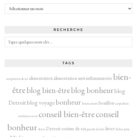
Archives
RECHERCHE
TAGS
bien-
alimentation
alimentation anti-inflammatoire
acceptation de soi
être
blog bien-être
blog bonheur
blog
bonheur
Detroit
blog voyage
bouillon
bonne année
carpe diem
conseil bien-être
conseil
confiance en soi
bonheur
Detroit
estime de soi
hiver
detox
gueule de bois
lâcher prise