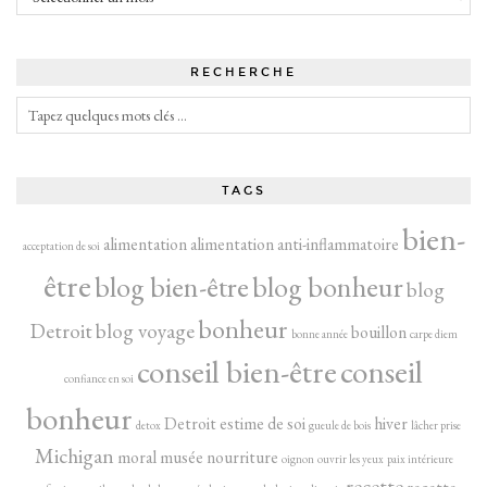
RECHERCHE
TAGS
bien-
alimentation
alimentation anti-inflammatoire
acceptation de soi
être
blog bien-être
blog bonheur
blog
bonheur
Detroit
blog voyage
bouillon
bonne année
carpe diem
conseil bien-être
conseil
confiance en soi
bonheur
Detroit
estime de soi
hiver
detox
gueule de bois
lâcher prise
Michigan
moral
musée
nourriture
oignon
ouvrir les yeux
paix intérieure
recette