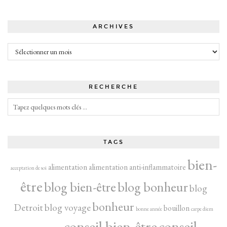
ARCHIVES
Archives
RECHERCHE
TAGS
bien-
alimentation
alimentation anti-inflammatoire
acceptation de soi
être
blog bien-être
blog bonheur
blog
bonheur
Detroit
blog voyage
bouillon
bonne année
carpe diem
conseil bien-être
conseil