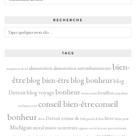
RECHERCHE
TAGS
bien-
alimentation
alimentation anti-inflammatoire
acceptation de soi
être
blog bien-être
blog bonheur
blog
bonheur
Detroit
blog voyage
bouillon
bonne année
carpe diem
conseil bien-être
conseil
confiance en soi
bonheur
Detroit
estime de soi
hiver
detox
gueule de bois
lâcher prise
Michigan
moral
musée
nourriture
oignon
ouvrir les yeux
paix intérieure
recette