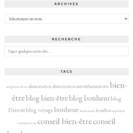
ARCHIVES
Archives
RECHERCHE
TAGS
bien-
alimentation
alimentation anti-inflammatoire
acceptation de soi
être
blog bien-être
blog bonheur
blog
bonheur
Detroit
blog voyage
bouillon
bonne année
carpe diem
conseil bien-être
conseil
confiance en soi