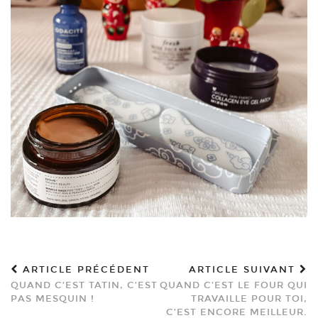
ARTICLE PRÉCÉDENT
ARTICLE SUIVANT
QUAND C’EST TATIN, C’EST
QUAND C’EST LE FOUR QUI
PAS MESQUIN !
TRAVAILLE POUR TOI,
C’EST ENCORE MEILLEUR.