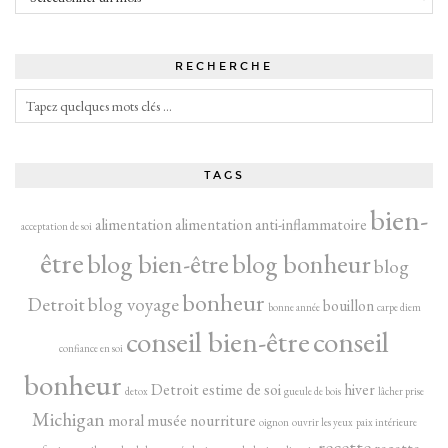
RECHERCHE
TAGS
bien-
alimentation
alimentation anti-inflammatoire
acceptation de soi
être
blog bien-être
blog bonheur
blog
bonheur
Detroit
blog voyage
bouillon
bonne année
carpe diem
conseil bien-être
conseil
confiance en soi
bonheur
Detroit
estime de soi
hiver
detox
gueule de bois
lâcher prise
Michigan
moral
musée
nourriture
oignon
ouvrir les yeux
paix intérieure
recette