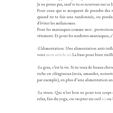
Je ne pense pas, sauf si tu es nouveau sur ce 
Pour ceux qui se moquent de prendre des ri
quand tu te fais une randonnée, ou pendant l
d’éviter les mélanomes.
Pour les maniaques comme moi : protection s
vêtement. Et pour les nudistes-maniaques, c’es
-L’alimentation. Une alimentation anti-inflam
voici
mon article ici
. La base pour bien vieil
-Le gras, c’est la vie. Si tu veux de beaux che
riche en oléagineux (noix, amandes, noisettes
par exemple), en plus d’une alimentation an
-Le stress. Qui n’est bon ni pour ton corps 
relax, fais du yoga, ou vas jeter un oeil
ici
ou