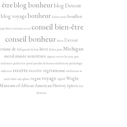
être
blog bonheur
blog Detroit
bonheur
blog voyage
bouillon
bonne année
conseil bien-être
carpe diem
confiance en soi
conseil bonheur
Detroit
detox
Michigan
estime de soi
hiver
gueule de bois
lâcher prise
moral
musée
nourriture
oignon
ouvrir les yeux
paix
intérieure
perfection
persil
prendre de bonnes résolutions
psychologie
recette
recette végétarienne
radis noir
résolutions
se
voyage
vegan
Wright
sentir bien
soja
spleen
végétal
Museum of African American History
épices
être
heureux