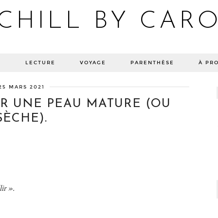
CHILL BY CAR
Blog bien-être, voyage Detroit, recettes vegan
E
LECTURE
VOYAGE
PARENTHÈSE
À PR
25 MARS 2021
IR UNE PEAU MATURE (OU
SÈCHE).
lir ».