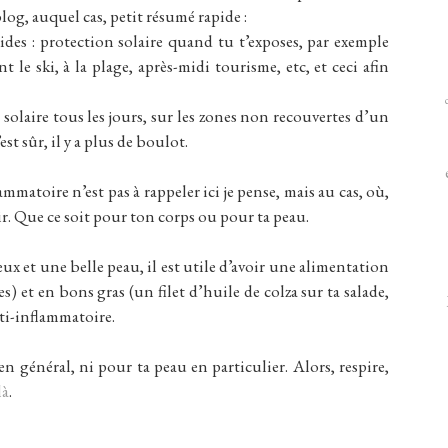
blog, auquel cas, petit résumé rapide :
des : protection solaire quand tu t’exposes, par exemple
e ski, à la plage, après-midi tourisme, etc, et ceci afin
olaire tous les jours, sur les zones non recouvertes d’un
t sûr, il y a plus de boulot.
matoire n’est pas à rappeler ici je pense, mais au cas, où,
lir. Que ce soit pour ton corps ou pour ta peau.
veux et une belle peau, il est utile d’avoir une alimentation
) et en bons gras (un filet d’huile de colza sur ta salade,
ti-inflammatoire.
en général, ni pour ta peau en particulier. Alors, respire,
là
.